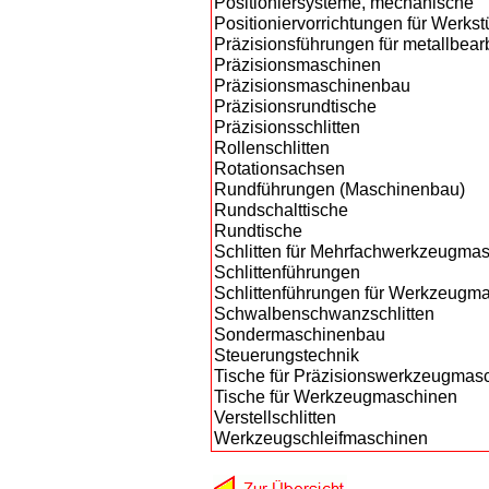
Positioniersysteme, mechanische
Positioniervorrichtungen für Werk
Präzisionsführungen für metallbe
Präzisionsmaschinen
Präzisionsmaschinenbau
Präzisionsrundtische
Präzisionsschlitten
Rollenschlitten
Rotationsachsen
Rundführungen (Maschinenbau)
Rundschalttische
Rundtische
Schlitten für Mehrfachwerkzeugma
Schlittenführungen
Schlittenführungen für Werkzeugm
Schwalbenschwanzschlitten
Sondermaschinenbau
Steuerungstechnik
Tische für Präzisionswerkzeugmas
Tische für Werkzeugmaschinen
Verstellschlitten
Werkzeugschleifmaschinen