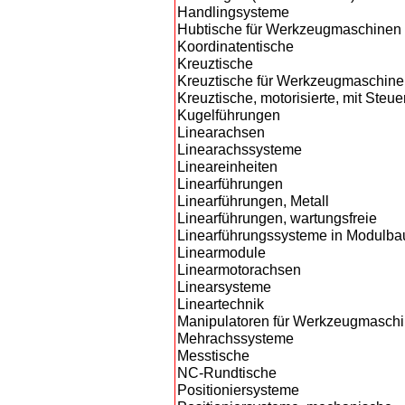
Handlingsysteme
Hubtische für Werkzeugmaschinen
Koordinatentische
Kreuztische
Kreuztische für Werkzeugmaschin
Kreuztische, motorisierte, mit Steu
Kugelführungen
Linearachsen
Linearachssysteme
Lineareinheiten
Linearführungen
Linearführungen, Metall
Linearführungen, wartungsfreie
Linearführungssysteme in Modulb
Linearmodule
Linearmotorachsen
Linearsysteme
Lineartechnik
Manipulatoren für Werkzeugmasch
Mehrachssysteme
Messtische
NC-Rundtische
Positioniersysteme