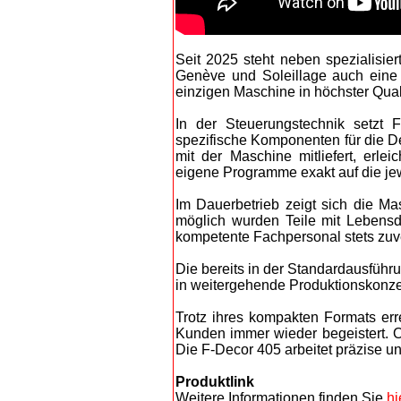
Seit 2025 steht neben spezialisie
Genève und Soleillage auch eine 
einzigen Maschine in höchster Qual
In der Steuerungstechnik setzt 
spezifische Komponenten für die De
mit der Maschine mitliefert, erle
eigene Programme exakt auf die je
Im Dauerbetrieb zeigt sich die Ma
möglich wurden Teile mit Lebensd
kompetente Fachpersonal stets zuve
Die bereits in der Standardausführ
in weitergehende Produktionskonzep
Trotz ihres kompakten Formats err
Kunden immer wieder begeistert. O
Die F-Decor 405 arbeitet präzise u
Produktlink
Weitere Informationen finden Sie
hi