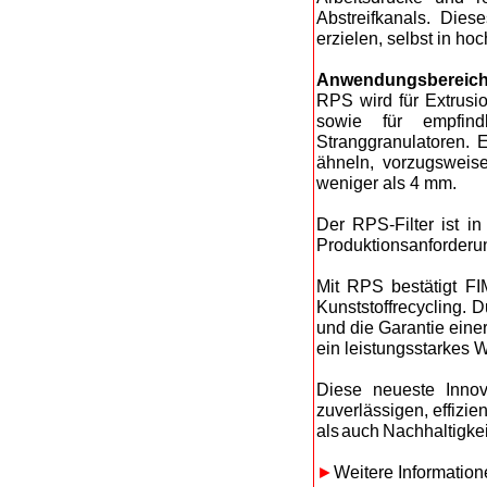
Abstreifkanals. Dies
erzielen, selbst in h
Anwendungsbereic
RPS wird für Extrusi
sowie für empfind
Stranggranulatoren. E
ähneln, vorzugsweis
weniger als 4 mm.
Der RPS-Filter ist 
Produktionsanforderu
Mit RPS bestätigt FIM
Kunststoffrecycling. 
und die Garantie eine
ein leistungsstarkes
Die
se neueste Innov
zuverlässigen, effizi
als auch Nachhaltigke
►
Weitere Information