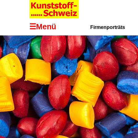
☰Menü
Firmenporträts