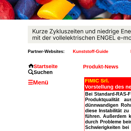
Partner-Websites:
Kunststoff-Guide
Startseite
Produkt-News
Suchen
FIMIC Srl.
☰Menü
Vorstellung des ne
Bei Standard-RAS-Fi
Produktqualität a
dünnwandigen Rohr
diese Instabilität 
führen. Außerdem ka
durch Probleme beim
Schwierigkeiten bei 