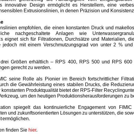
es innovative Design ermöglicht es Herstellern, eine verbes
ochsensiblen Extrusionslinien, in denen Präzision und Konsisten
he
onslinien empfohlen, die einen konstanten Druck und makellos
liche nachgeschaltete Anlagen wie Unterwassergranul
s eignet sich für Filtrationen, Durchsätze und Materialien, d
e jedoch mit einem Verschmutzungsgrad von unter 2 % und 
in drei Größen erhältlich – RPS 400, RPS 500 und RPS 600 
ngen gerecht zu werden.
IC seine Rolle als Pionier im Bereich fortschrittlicher Filtra
Durch die Gewährleistung eines stabilen Drucks, die Reduzier
r konstanten Produktqualität bietet der RPS-Filter Recyclingun
 Werkzeug, um den heutigen Produktionsherausforderungen zu 
ation spiegelt das kontinuierliche Engagement von FIMIC 
enten und zukunftsorientierten Lösungen zu unterstützen, die so
it ermögl
ichen.
en finden Sie
hier
.