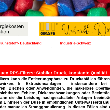
Kunststoff- Deutschland
Industrie-Schweiz
uen RPS-Filters: Stabiler Druck, konstante Qualität
ltern kann die Entleerungsphase zu Druckabfällen führen, 
uswirken. In Extrusionsanlagen – insbesondere bei
en, Blechen oder Anwendungen, die makellose Oberflä
zu sichtbaren Fehlern, Dickenschwankungen oder Beeinträc
nn sie die Leistung nachgeschalteter Anlagen beeinträc
 Einfrieren der Düse in empfindlichen Unterwassergranul
der manuellen Stranggranulierung. In diesen Fällen sind d