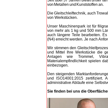
S
eit über 37 Jahren bietet unser fa
von Metallen und Kunststoffen an
.
Di
e Gleitschleiftechnik, auch Trowa
von
Werkstücken.
Unser Maschinenpark ist für filig
von mehr als 1 kg und 500 mm Läng
auch längere Teile bearbeiten. Es 
(N4) erreicht werden. Je nach Anfo
Wir stimmen den Gleitschleifprozes
und Mittel Ihre Werkstücke die 
Anlagen wie Trommel, Vibrat
Materialempfindlichkeit spielen d
einbezogen.
Den steigenden Marktanforderungen
und ISO14001:2015 zertifiziert. 
administrative Abläufe eine Selbstve
Sie finden bei uns die Oberfläche