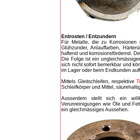
Entrosten ​/ Entzundern
Für Metalle, die zu Korrosionen 
Glühzunder, Anlauffarben, Härter
haftend und korrosionsfördernd. De
Die Folge ist ein ungleichmässige
sich nicht sofort bemerkbar und kö
im Lager oder beim Endkunden auft
Mittels Gleitschleifen, respektive
T
Schleifkörper und Mittel, säurehalti
Ausserdem stellt sich ein wil
Verunreinigungen wie Öle und Fett
ein gleichmässiges Aussehen.