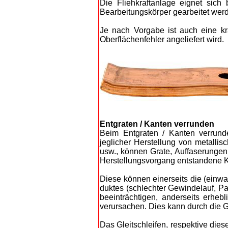
Die Fliehkraftanlage eignet sich b
Bearbeitungskörper gearbeitet wer
Je nach Vorgabe ist auch eine kra
Oberflächenfehler angeliefert wird.
Entgraten ​/ ​Kanten verrunden
Beim Entgraten / Kanten verrunde
jeglicher Herstellung von metallis
usw., können Grate, Auffaserungen 
Herstellungsvorgang entstandene Ka
Diese können einerseits die (einw
duktes (schlechter Gewindelauf, P
beeinträchtigen, anderseits erheb
verursachen. Dies kann durch die Gl
Das Gleitschleifen, respektive dies