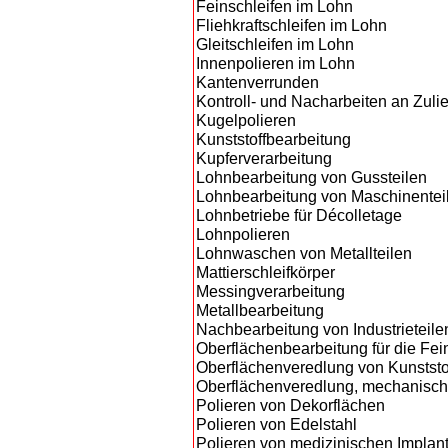
Feinschleifen im Lohn
Fliehkraftschleifen im Lohn
Gleitschleifen im Lohn
Innenpolieren im Lohn
Kantenverrunden
Kontroll- und Nacharbeiten an Zulief
Kugelpolieren
Kunststoffbearbeitung
Kupferverarbeitung
Lohnbearbeitung von Gussteilen
Lohnbearbeitung von Maschinentei
Lohnbetriebe für Décolletage
Lohnpolieren
Lohnwaschen von Metallteilen
Mattierschleifkörper
Messingverarbeitung
Metallbearbeitung
Nachbearbeitung von Industrieteile
Oberflächenbearbeitung für die Fe
Oberflächenveredlung von Kunststo
Oberflächenveredlung, mechanisc
Polieren von Dekorflächen
Polieren von Edelstahl
Polieren von medizinischen Implan