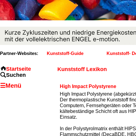
Partner-Websites:
Kunststoff-Guide
Kunststoff- D
Startseite
Kunststoff Lexikon
Suchen
☰Menü
High Impact Polystyrene
High Impact Polystyrene (abgekürzt 
Der thermoplastische Kunststoff f
Computern, Fernsehgeräten oder Te
kältebeständige Schicht oft aus HI
Einsatz.
In der Polystyrolmatrix enthält HI
Flammschutzmittel (DecaBDE, HBCD)