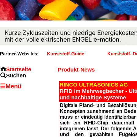
Partner-Websites:
Kunststoff-Guide
Kunststoff- D
Startseite
Produkt-News
Suchen
RINCO ULTRASONICS AG
☰Menü
RFID im Mehrwegbecher - Ultr
und nachhaltige Systeme
Digitale Pfand- und Bezahllösu
Konzepten zunehmend an Bedeut
muss er eindeutig identifizierb
sich ein RFID-Chip dauerhaft
integrieren lässt. Der folgend
und den gewählten Fügelösun