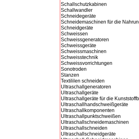
Schallschutzkabinen
Schallwandler
Schneidegeräte
Schneidemaschinen für die Nahrung
Schneidgeräte
Schweissen
Schweissgeneratoren
Schweissgeräte
Schweissmaschinen
Schweisstechnik
Schweissvorrichtungen
Sonotroden
Stanzen
Textililen schneiden
Ultraschallgeneratoren
Ultraschallgeräte
Ultraschallgeräte für die Kunststoff
Ultraschallhandschweißgeräte
Ultraschallkomponenten
Ultraschallpunktschweißen
Ultraschallschneidemaschinen
Ultraschallschneiden
Ultraschallschneidgeräte